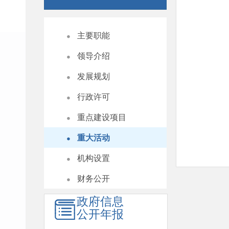
・
主要职能
・
领导介绍
・
发展规划
・
行政许可
・
重点建设项目
・
重大活动
・
机构设置
・
财务公开
政府信息
公开年报