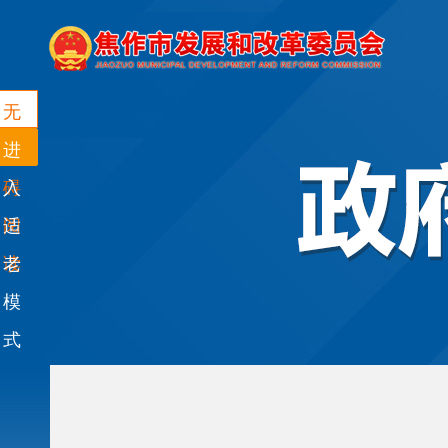
无
障
进
碍
入
阅
适
读
老
模
式