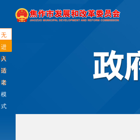
无
障
进
碍
入
阅
适
读
老
模
式