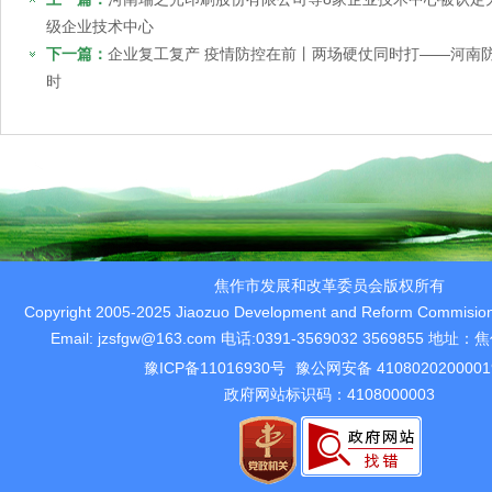
级企业技术中心
下一篇：
企业复工复产 疫情防控在前丨两场硬仗同时打——河南
时
焦作市发展和改革委员会版权所有
Copyright 2005-2025 Jiaozuo Development and Reform Commision 
Email: jzsfgw@163.com 电话:0391-3569032 3569855 
豫ICP备11016930号
豫公网安备 410802020000
政府网站标识码：4108000003