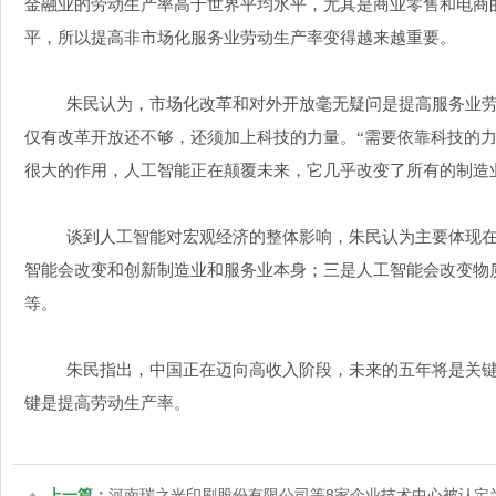
金融业的劳动生产率高于世界平均水平，尤其是商业零售和电商
平，所以提高非市场化服务业劳动生产率变得越来越重要。
朱民认为，市场化改革和对外开放毫无疑问是提高服务业劳
仅有改革开放还不够，还须加上科技的力量。“需要依靠科技的
很大的作用，人工智能正在颠覆未来，它几乎改变了所有的制造
谈到人工智能对宏观经济的整体影响，朱民认为主要体现在
智能会改变和创新制造业和服务业本身；三是人工智能会改变物
等。
朱民指出，中国正在迈向高收入阶段，未来的五年将是关键
键是提高劳动生产率。
上一篇：
河南瑞之光印刷股份有限公司等8家企业技术中心被认定为