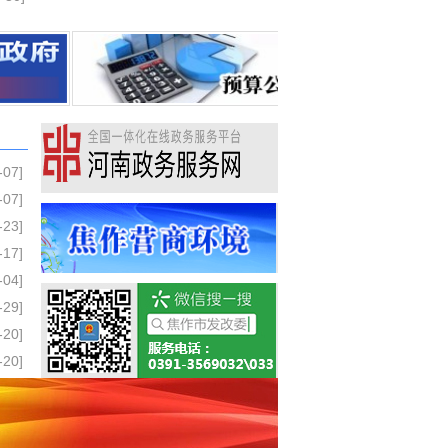
-07]
-07]
-23]
-17]
-04]
-29]
-20]
-20]