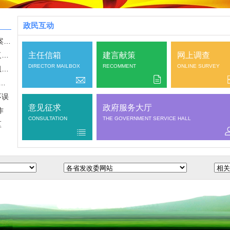
政民互动
2020年河南推进产业集聚区高质量发展方案出台 工业用地亩均税收要达到...
修武县产业集聚区四项措施推进企业复工复产及疫情防控工作
主任信箱
建言献策
网上调查
DIRECTOR MAILBOX
RECOMMENT
ONLINE SURVEY
武陟县产业集聚区全力以赴打好疫情防控阻击战
区“11338”机制保障企业疫情期间快速有序安全复工复产
不误
意见征求
政府服务大厅
作
CONSULTATION
THE GOVERNMENT SERVICE HALL
区