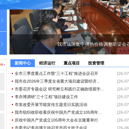
我市城区集中供热价格调整听证会
新闻中心
经济运行
重点项目
投资管理
RE+
全市三季度重点工作暨“三十工程”推进会议召开
[26-07
我市在2026年三季度全省重大项目建设暨经济...
[26-07
市委召开专题会议 研究树立和践行正确政绩观学...
[26-07
李亦博调研“三十工程”项目建设工作
[26-07
市发改委开展节能宣传主题党日实践活动
[26-07
我市组织收听收看庆祝中国共产党成立105周年...
[26-07
庆祝中国共产党成立105周年大会在京隆重举行
[26-07
市委书记李亦博主持召开市四大班子会议
[26-06