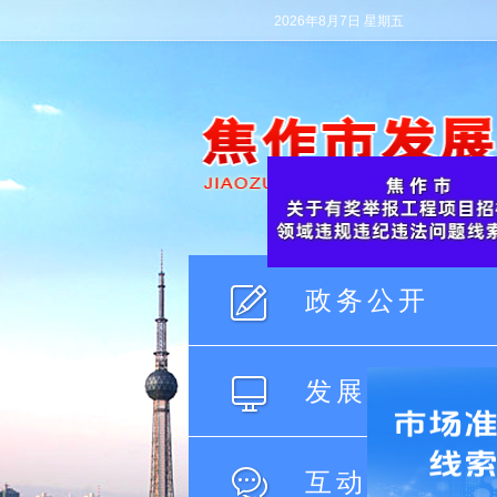
2026年8月7日 星期五
政
务
公
开
发
展
改
革
互
动
交
流