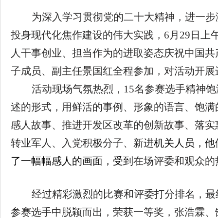
为深入学习贯彻党的二十大精神，进一步
投身现代化焦作建设的伟大实践，
6月29日
人干事创业、担当作为的进取姿态庆祝中国共
子成员、副主任景国红全程参加，对活动开展
活动现场气氛热烈，
15名参赛选手精神
述
的形式
，用鲜活的事例
、形象
的语言、饱满
感人
故事、
推进开发区改革的创新
故事
、落实
转业军人、
入党积极分子
、新进
机关人员
，他
了一幅幅感人的画面，受到
在场评委和观众的
经过精彩激烈的比赛和
评委打分排名
，最
参赛选手中
脱颖而出
，
荣获一等奖
，
张浩霖、