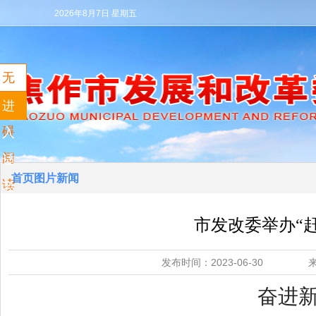
2026年8月7日 星期五
无
障
进
碍
入
阅
适
首页图片新闻
读
老
模
市发改委举办“
式
发布时间：2023-06-3
奋进