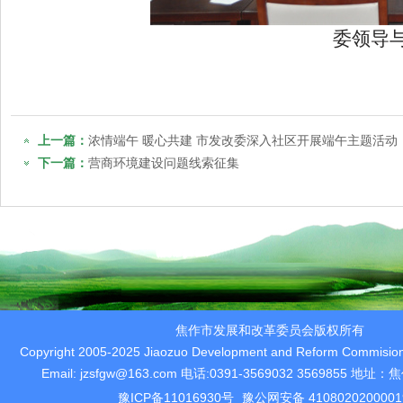
委领导
上一篇：
浓情端午 暖心共建 市发改委深入社区开展端午主题活动
下一篇：
营商环境建设问题线索征集
焦作市发展和改革委员会版权所有
Copyright 2005-2025 Jiaozuo Development and Reform Commision 
Email: jzsfgw@163.com 电话:0391-3569032 3569855 
豫ICP备11016930号
豫公网安备 410802020000