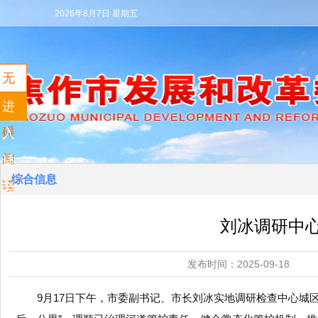
2026年8月7日 星期五
无
障
进
碍
入
阅
适
综合信息
读
老
模
刘冰调研中
式
发布时间：2025-09
9月17日下午，市委副书记、市长刘冰实地调研检查中心城