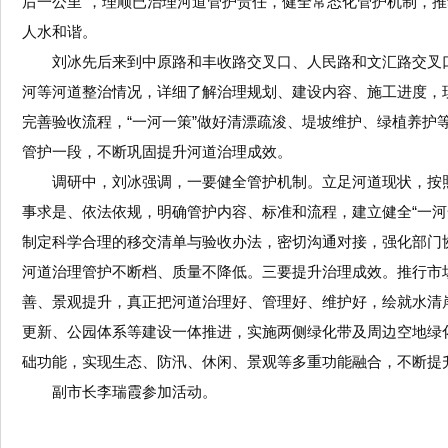
后一公里”，理顺已治理河道管护责任，健全常态化管护机制，推
人水和谐。
刘冰先后来到中原路和丰收路交叉口、人民路和文汇路交叉
河等河道整治情况，详细了解治理规划、建设内容、施工进度，
完善验收流程，“一河一策”做好清漂疏浚、堤坡维护、绿植养
管护一段，不断巩固提升河道治理成效。
调研中，刘冰强调，一要健全管护机制。立足河道现状，按
事求是、依法依规，明确管护内容、标准和流程，建立健全“一河
制定科学合理的移交清单与验收办法，密切沟通对接，强化部门
河道治理管护不断档、质量不降低。三要提升治理成效。推行市
善、景观提升，真正把河道治理好、管理好、维护好，绘就水清
更新、公园体系等建设一体推进，实施两侧绿化带及周边空地绿
础功能，实现生态、防汛、休闲、景观等多重功能融合，不断提
副市长李瑞霞参加活动。