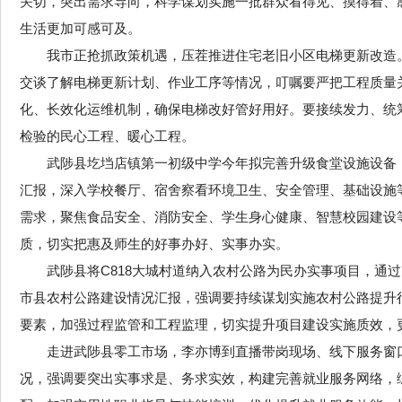
关切，突出需求导向，科学谋划实施一批群众看得见、摸得着、
生活更加可感可及。
我市正抢抓政策机遇，压茬推进住宅老旧小区电梯更新改造
交谈了解电梯更新计划、作业工序等情况，叮嘱要严把工程质量
化、长效化运维机制，确保电梯改好管好用好。要接续发力、统筹
检验的民心工程、暖心工程。
武陟县圪垱店镇第一初级中学今年拟完善升级食堂设施设备
汇报，深入学校餐厅、宿舍察看环境卫生、安全管理、基础设施
需求，聚焦食品安全、消防安全、学生身心健康、智慧校园建设
质，切实把惠及师生的好事办好、实事办实。
武陟县将C818大城村道纳入农村公路为民办实事项目，通
市县农村公路建设情况汇报，强调要持续谋划实施农村公路提升
要素，加强过程监管和工程监理，切实提升项目建设实施质效，
走进武陟县零工市场，李亦博到直播带岗现场、线下服务窗
况，强调要突出实事求是、务求实效，构建完善就业服务网络，