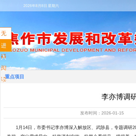
2026年8月8日 星期六
无
障
进
碍
入
阅
适
重点项目
读
老
模
李亦博调
式
发布时间：2026-01
1月14日，市委书记李亦博深入解放区、武陟县，专题调研