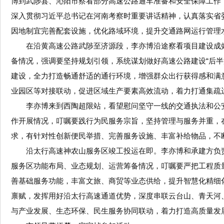
博到武陟县、沁阳市察看部分高速公路通车准备和安全保障工作
深入贯彻习近平总书记在河南考察时重要讲话精神，认真落实省
因地制宜完善配套设施，优化路域环境，提升交通路网运行管理
在沿黄高速公路武陟至济源段，李亦博沿途察看项目建设成
备情况，强调要坚持规划引领，系统谋划做好高速公路建设“后
建设，全力打造畅通舒适的通行环境，增强群众出行获得感和满
业园区等对接联动，促进区域生产要素高效流动，着力打通集疏运
李亦博来到西陶超限站，看望慰问坚守一线的交通执法和公
作开展情况，叮嘱要践行为民服务宗旨，坚持管理与服务并重，
求，有针对性创新便民举措、完善服务设施、丰富补给物品，不
沿太行高速神农山服务区竣工投运在即。李亦博和承建方负
服务区功能布局、业态规划、运营筹备情况，叮嘱要严把工程质
善基础服务功能，丰富文旅、商贸等业态供给，提升智慧化精细
禀赋，发挥用好沿太行高速通道优势，深度串联云台山、青天河、
与产业发展、生态环保、民生服务协同联动，着力打造高质量发