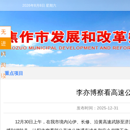
2026年8月8日 星期六
无
障
进
碍
入
阅
适
重点项目
读
老
模
李亦博察看高速
式
发布时间：2025-12
12月30日上午，在我市境内沁伊、长修、沿黄高速武陟至