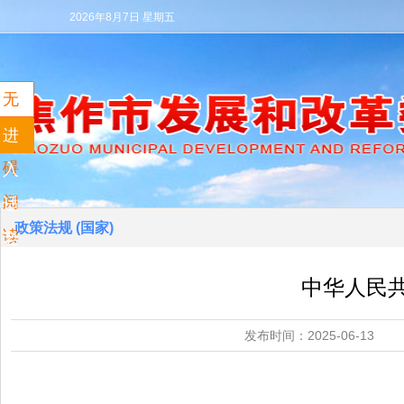
2026年8月7日 星期五
无
障
进
碍
入
阅
适
政策法规 (国家)
读
老
模
中华人民
式
发布时间：2025-0