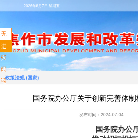
2026年8月7日 星期五
无
障
进
碍
入
阅
适
政策法规 (国家)
读
老
模
国务院办公厅关于创新完善体制
式
发布时间：2024-07
国务院办公