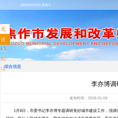
2026年8月8日 星期六
无
障
进
碍
入
阅
适
综合信息
读
老
模
李亦博调
式
发布时间：2026-01
1月8日，市委书记李亦博专题调研美好城市建设工作，强