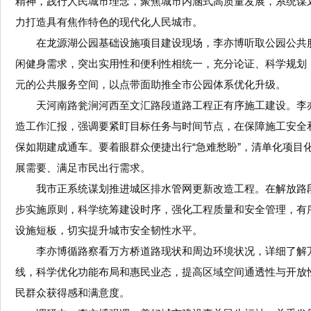
精神，践行人民城市理念，聚焦城市内涵式高质量发展，系统谋
力打造具有焦作特色的现代化人民城市。
在龙源湖公园基础设施项目建设现场，李亦博听取公园公共
闲健身需求，突出实用性和便利性相统一，充分论证、科学规划
元的公共服务空间，以点带面助推全市公园体系优化升级。
天河南路瓮涧河西至文汇路段道路工程正有序施工建设。李亦
造工作汇报，强调要紧盯目标任务与时间节点，在保障施工安全
保如期建成通车。要着眼群众便捷出行“急难愁盼”，清单化项
展需要、满足市民出行需求。
我市正系统谋划推进城区排水管网更新改造工程。在解放路
步实施原则，科学统筹建设时序，强化工程质量和安全管理，有
设施短板，切实提升城市安全韧性水平。
李亦博循路察看万方桥道路现状和周边环境状况，详细了解
线，科学优化功能布局和惠民业态，提高区域空间通透性与开放
民群众获得感和满意度。