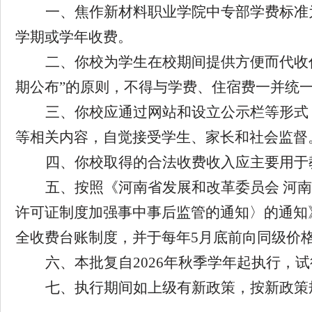
一、焦作新材料职业学院中专部
学费标准
学期或学年收费。
二、你校为学生在校期间提供方便而代收
期公布”的原则，不得与学费、住宿费一并统
三、你校应通过网站和设立公示栏等形式
等相关内容，自觉接受学生、家长和社会监督
四、你校取得的合法收费收入应主要用于
五
、
按照《河南省发展和改革委员会
河南
许可证制度加强事中事后监管的通知〉的通知
全收费台账制度，并于每年
5
月底前向同级价
六、本批复
自
2026
年秋季学年起执行，试
七
、执行期间如上级有新政策，按新政策