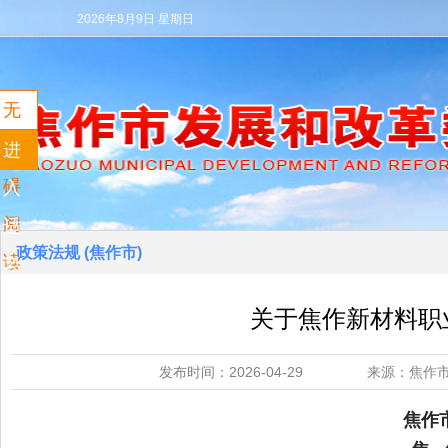
2026年8月9日 星期日
无
障
进
碍
入
阅
适
政策法规 (焦作市)
读
老
模
关于焦作新材料职
式
发布时间：2026-04-29 来源：
焦作