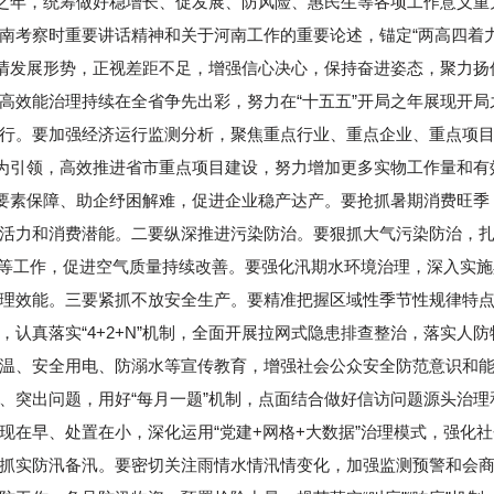
局之年，统筹做好稳增长、促发展、防风险、惠民生等各项工作意义
南考察时重要讲话精神和关于河南工作的重要论述，锚定“两高四着
认清发展形势，正视差距不足，增强信心决心，保持奋进姿态，聚力
高效能治理持续在全省争先出彩，努力在“十五五”开局之年展现开局
行。要加强经济运行监测分析，聚焦重点行业、重点企业、重点项
”为引领，高效推进省市重点项目建设，努力增加更多实物工作量和
化要素保障、助企纾困解难，促进企业稳产达产。要抢抓暑期消费旺
活力和消费潜能。二要纵深推进污染防治。要狠抓大气污染防治，扎
减排等工作，促进空气质量持续改善。要强化汛期水环境治理，深入实施
理效能。三要紧抓不放安全生产。要精准把握区域性季节性规律特
，认真落实“4+2+N”机制，全面开展拉网式隐患排查整治，落实人
温、安全用电、防溺水等宣传教育，增强社会公众安全防范意识和
、突出问题，用好“每月一题”机制，点面结合做好信访问题源头治
现在早、处置在小，深化运用“党建+网格+大数据”治理模式，强化
抓实防汛备汛。要密切关注雨情水情汛情变化，加强监测预警和会