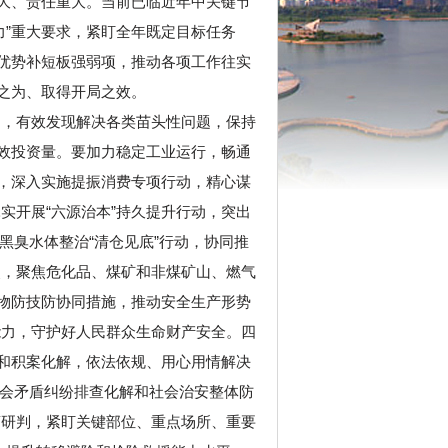
重大、责任重大。当前已临近年中关键节
力”重大要求，紧盯全年既定目标任务
扬优势补短板强弱项，推动各项工作往实
之为、取得开局之效。
目，有效发现解决各类苗头性问题，保持
有效投资量。要加力稳定工业运行，畅通
季，深入实施提振消费专项行动，精心谋
实开展“六源治本”持久提升行动，突出
黑臭水体整治“清仓见底”行动，协同推
点，聚焦危化品、煤矿和非煤矿山、燃气
防物防技防协同措施，推动安全生产形势
能力，守护好人民群众生命财产安全。四
理和积案化解，依法依规、用心用情解决
社会矛盾纠纷排查化解和社会治安整体防
商研判，紧盯关键部位、重点场所、重要