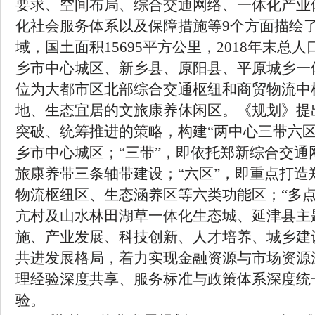
要求、空间布局、综合交通网络、一体化产业
化社会服务体系以及保障措施等
9
个方面描绘
域，国土面积
15695
平方公里，
2018
年末总人
乡市中心城区、新乡县、原阳县、平原城乡一
位为大都市区北部综合交通枢纽和商贸物流中
地、生态宜居的文旅康养休闲区。《规划》提
突破、统筹推进的策略，构建“两中心三带六区
乡市中心城区；“三带”，即依托郑新综合交
旅康养带三条轴带建设；“六区”，即重点打
物流枢纽区、生态涵养区等六类功能区；“多
亢村及山水林田湖草一体化生态城、延津县主
施、产业发展、科技创新、人才培养、城乡建
共进发展格局，着力实现金融资源与市场资源
理经验深度共享、服务标准与政策体系深度统
验。