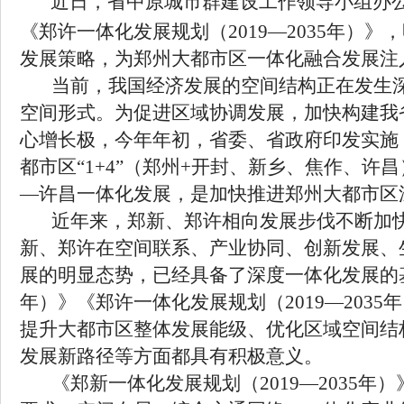
近日，省中原城市群建设工作领导小组办
《郑许一体化发展规划（
2019
—
2035
年）》，
发展策略，为郑州大都市区一体化融合发展注
当前，我国经济发展的空间结构正在发生
空间形式。为促进区域协调发展，加快构建我
心增长极，今年年初，省委、省政府印发实施
都市区“
1+4
”（郑州
+
开封、新乡、焦作、许昌
—许昌一体化发展，是加快推进郑州大都市区
近年来，郑新、郑许相向发展步伐不断加
新、郑许在空间联系、产业协同、创新发展、
展的明显态势，已经具备了深度一体化发展的
年）》《郑许一体化发展规划（
2019
—
2035
年
提升大都市区整体发展能级、优化区域空间结
发展新路径等方面都具有积极意义。
《郑新一体化发展规划（
2019
—
2035
年）