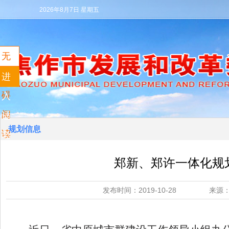
2026年8月7日 星期五
无
障
进
碍
入
阅
适
规划信息
读
老
模
郑新、郑许一体化规
式
发布时间：2019-10-28 