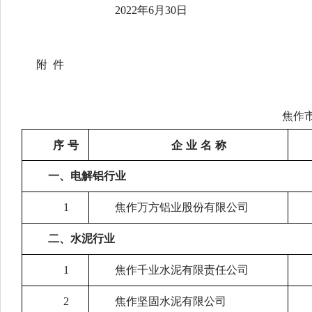
202
2
年
6
月
30
日
附
件
焦作
序
号
企
业
名
称
一、电解铝行业
1
焦作万方铝业股份有限公司
二、水泥行业
1
焦作千业水泥有限责任公司
2
焦作坚固水泥有限公司