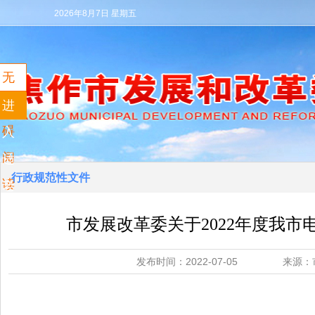
2026年8月7日 星期五
无
障
进
碍
入
阅
适
行政规范性文件
读
老
模
市发展改革委关于2022年度我
式
发布时间：2022-07-05 来