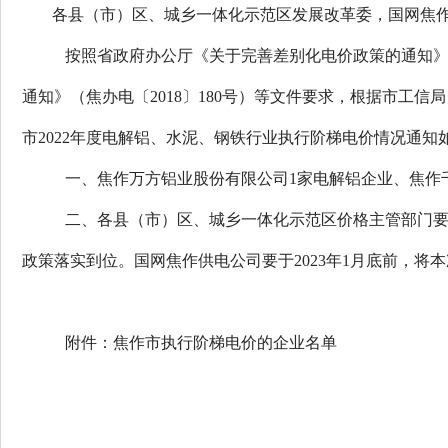
各县（市）区
、城乡一体化示范区发展改革委
，
国网焦
按照省政府办公厅《关于完善差别化电价政策的通知
通知》（焦办电〔
2018
〕
180
号）等文件要求，根据市工信局
市
20
22
年度电解铝、水泥、钢铁行业执行阶梯电价情况通知
一、
焦作万方铝业股份有限公司
1
家电解铝企业
、焦作
二、
各县（市）区
、城乡一体化示范区
价格主管部门
政策落实到位。
国网焦作供电
公司要
于
202
3
年
1
月底前，将本
附件：焦作市执行阶梯电价的企业名单