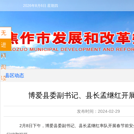
2026年8月6日 星期四
无
障
进
碍
入
阅
适
县区动态
读
老
模
博爱县委副书记、县长孟继红开
式
发布时间：2024-02
2
月
8
日下午，博爱县委副书记、县长孟继红率队开展春节前安