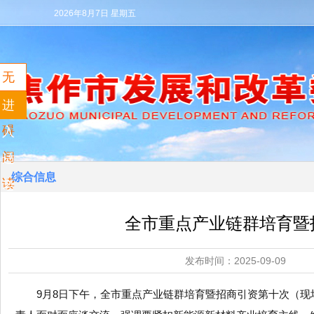
2026年8月7日 星期五
无
障
进
碍
入
阅
适
综合信息
读
老
模
全市重点产业链群培育暨
式
发布时间：2025-09
9月8日下午，全市重点产业链群培育暨招商引资第十次（