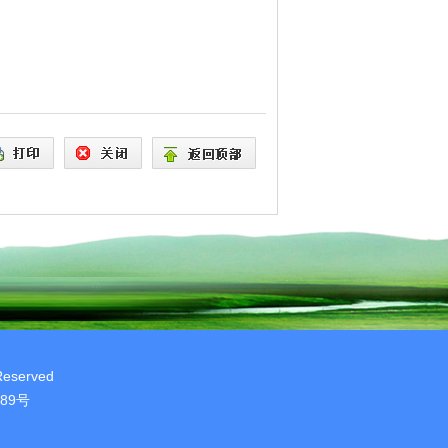
Reserved
889号