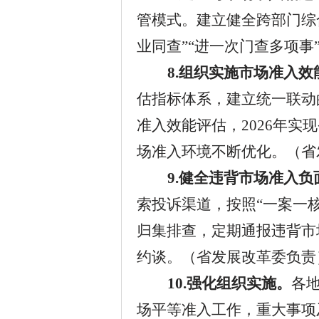
管模式。建立健全跨部门综
业同查”“进一次门查多项事
8.
组织实施市场准入效
估指标体系，建立统一联动
准入效能评估，
2026
年实现
场准入环境不断优化。（
省
9.
健全违背市场准入负
索投诉渠道，按照
“一案一
归集排查，定期通报违背市
约谈。（
省发展改革委负责
10.
强化组织实施。
各
场平等准入工作，重大事项