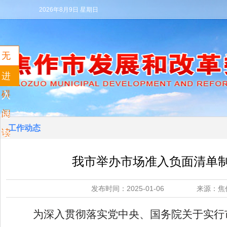
2026年8月9日 星期日
无
障
进
碍
入
阅
适
工作动态
读
老
模
我市举办市场准入负面清单
式
发布时间：2025-01-06 来源
为深入贯彻落实党中央、国务院关于
实行