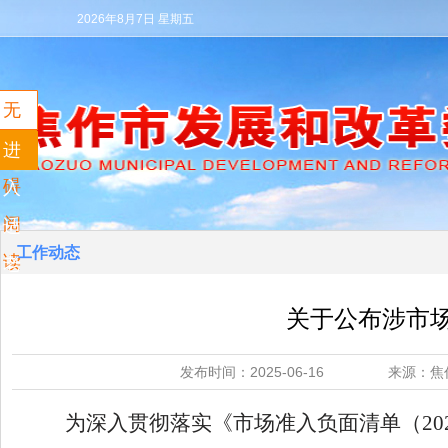
2026年8月7日 星期五
无
障
进
碍
入
阅
适
工作动态
读
老
模
关于公布涉市
式
发布时间：2025-06-16 来源
为深入贯彻落实《市场准入负面清单（
20