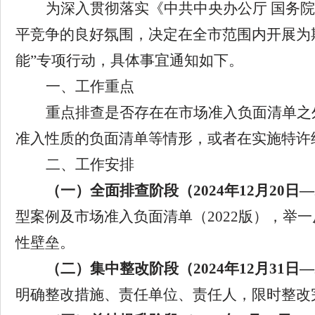
为深入贯彻落实《中共中央办公厅
国务院
平竞争的良好氛围，决定在全市范围内开展为
能
”
专项行动，具体事宜通知如下
。
一、工作重点
重点排查是否存在在市场准入负面清单之
准入性质的负面清单
等情形
，或者在实施特许
二、工作安排
（一）全面排查阶段（
2024
年
12
月
20
日
—
型案例及市场准入负面清单（
2022
版），举一
性壁垒。
（二）集中整改阶段（
2024
年
12
月
31
日
—
明确整改措施、责任单位、责任人，限时整改