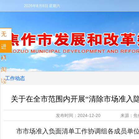
2026年8月8日 星期六
无
障
进
碍
入
阅
适
工作动态
读
老
模
关于在全市范围内开展“清除市场准入
式
发布时间：2024-12-20 来源
市市场准入负面清单工作协调组
各
成员单