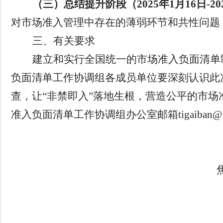
（三）总结提升阶段（
2025
年
1
月
1
6
日
-20
对市场准入管理中存在的薄弱环节和共性问题
三、有关要求
建立和实行全国统一的市场准入负面清单
负面清单工作协调组
各
成员单位要深刻认识此
查，
让“非禁即入”落地生根
，
营造公平的市场
准入负面清单工作协调组
办公室
邮箱
tigaiban
2