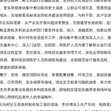
要讲话精神，树立和践行正确政绩观，坚持把人民满意作为根本标
、更实举措推动集中整治取得更大成效，让群众可感可及、受惠受
地头，实地察看高标准农田机井建设使用现状，与村干部、农户交
村群众实际需要，从严从实开展问题排查整改，完善建管长效机制，
检监察机关和农业农村部门要坚持全面、深入、准确原则，创新运
惠农措施，有针对性改进提升工作，推动集中整治更加深入人心、
生服务中心，深入门诊部、住院部，和医护人员沟通了解群众诊疗
强化过程监管、责任落实，持续优化服务管理方式，深化运用智能
得感。要持续加强医护人员医德医风建设，全面规范诊疗服务流程
便捷的就医体验。
餐厅、宿舍、微型消防站等处，察看配餐就餐、环境卫生、基础设
居、日常照料、安全保障等领域，强化交叉检查与随机抽查，有力
支持养老事业发展的有利政策机遇，因地制宜谋划实施养老领域补
用心用情托起老年人的幸福晚年。
”在马村区王母泉村粗布加工项目现场，李亦博深入生产车间、电商