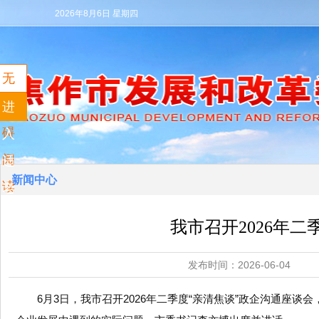
2026年8月6日 星期四
无
障
进
碍
入
阅
适
新闻中心
读
老
模
我市召开2026年
式
发布时间：2026-06
6月3日，我市召开2026年二季度“亲清焦谈”政企沟通座谈