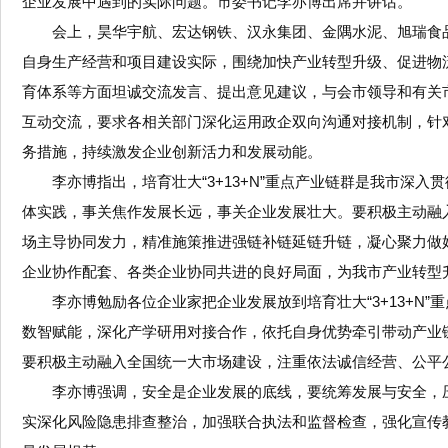
企业发展中遇到的实际问题。市委书记李亦博出席并讲话。
会上，昊华宇航、宏达钢铁、汉永集团、金隅水泥、旭瑞食
自身生产经营和项目建设实际，围绕加快产业转型升级、促进物
育体系等方面坦诚交流发言、提出意见建议，与会市领导和有关
互动交流，要求各相关部门深化运用政企双向沟通对接机制，针
务措施，持续激发企业创新活力和发展动能。
李亦博指出，培育壮大“3+13+N”重点产业链群是我市深
体实践，事关焦作发展长远，事关企业发展壮大。要积极主动融入全
场主导协同发力，精准施策推进强链补链延链升链，凝心聚力做好“
企业协作配套、各类企业协同共进的良好局面，为我市产业转型
李亦博勉励各位企业家把企业发展放到培育壮大“3+13+N
数智赋能，深化产学研用对接合作，依托自身优势牵引带动产业
要积极主动融入全国统一大市场建设，注重依法诚信经营、公平
李亦博强调，安全是企业发展的底线，要统筹发展与安全，
实深化风险隐患排查整治，加强联合执法和监督检查，强化宣传