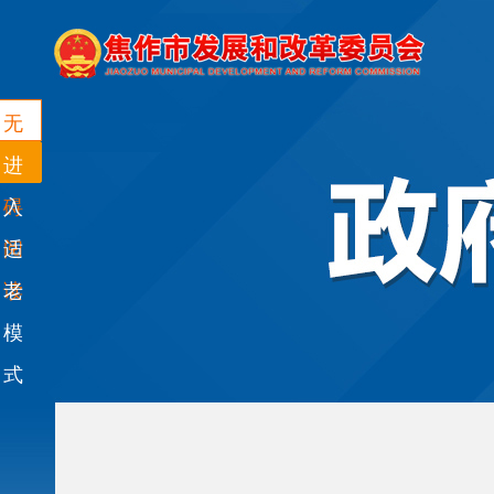
无
障
进
碍
入
阅
适
读
老
模
式