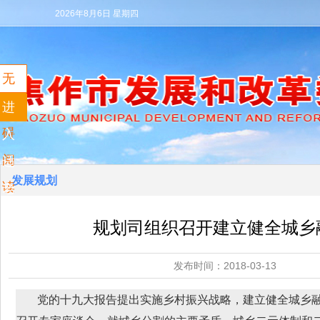
2026年8月6日 星期四
无
障
进
碍
入
阅
适
发展规划
读
老
模
规划司组织召开建立健全城乡
式
发布时间：2018-03-
党的十九大报告提出实施乡村振兴战略，建立健全城乡融