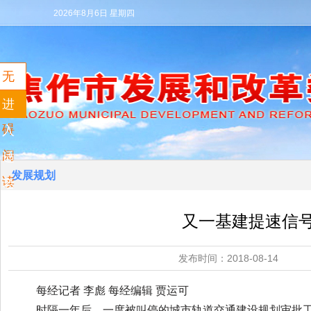
2026年8月6日 星期四
无
障
进
碍
入
阅
适
发展规划
读
老
模
又一基建提速信
式
发布时间：2018-08
每经记者 李彪 每经编辑 贾运可
时隔一年后，一度被叫停的城市轨道交通建设规划审批