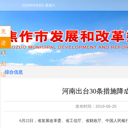
2026年8月8日 星期六
无
障
进
碍
入
阅
适
综合信息
读
老
模
河南出台30条措施降
式
发布时间：2019-06
6月22日，省发展改革委、省工信厅、省财政厅、中国人民银行