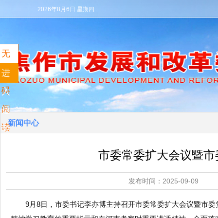
2026年8月6日 星期四
无
障
进
碍
入
阅
适
新闻中心
读
老
模
市委常委扩大会议暨市
式
发布时间：2025-09
9月8日，市委书记李亦博主持召开市委常委扩大会议暨市