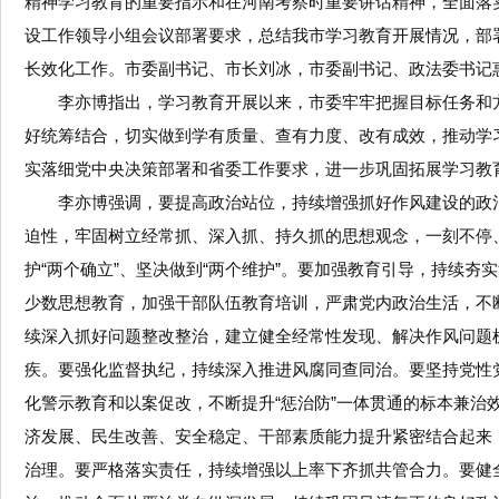
精神学习教育的重要指示和在河南考察时重要讲话精神，全面落
设工作领导小组会议部署要求，总结我市学习教育开展情况，部
长效化工作。市委副书记、市长刘冰，市委副书记、政法委书记
李亦博指出，学习教育开展以来，市委牢牢把握目标任务和
好统筹结合，切实做到学有质量、查有力度、改有成效，推动学
实落细党中央决策部署和省委工作要求，进一步巩固拓展学习教
李亦博强调，要提高政治站位，持续增强抓好作风建设的政
迫性，牢固树立经常抓、深入抓、持久抓的思想观念，一刻不停
护“两个确立”、坚决做到“两个维护”。要加强教育引导，持续
少数思想教育，加强干部队伍教育培训，严肃党内政治生活，不
续深入抓好问题整改整治，建立健全经常性发现、解决作风问题
疾。要强化监督执纪，持续深入推进风腐同查同治。要坚持党性
化警示教育和以案促改，不断提升“惩治防”一体贯通的标本兼
济发展、民生改善、安全稳定、干部素质能力提升紧密结合起来
治理。要严格落实责任，持续增强以上率下齐抓共管合力。要健