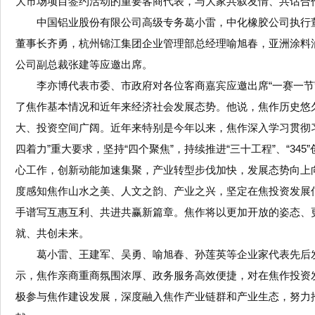
大市场项目签约活动的重要客商代表，与大家共叙友情、共话合
中国铝业股份有限公司高级专务葛小雷，中化橡胶公司执行
董事长齐勇，杭州锦江集团企业管理部总经理喻旭春，亚洲涂料
公司副总裁张建等应邀出席。
李亦博代表市委、市政府对各位客商嘉宾应邀出席“一赛一
了焦作基本情况和近年来经济社会发展态势。他说，焦作历史悠
大、投资空间广阔。近年来特别是今年以来，焦作深入学习贯彻
四着力”重大要求，坚持“四个聚焦”，持续推进“三十工程”、“34
心工作，创新动能加速集聚，产业转型步伐加快，发展态势向上
度感知焦作山水之美、人文之韵、产业之兴，坚定在焦投资发展
手谱写互惠互利、共进共赢新篇章。焦作将以更加开放的姿态、
就、共创未来。
葛小雷、王建军、吴勇、喻旭春、孙莲英等企业家代表先后
示，焦作亲商重商氛围浓厚、政务服务高效便捷，对在焦作投资
极参与焦作建设发展，深度融入焦作产业链群和产业生态，努力