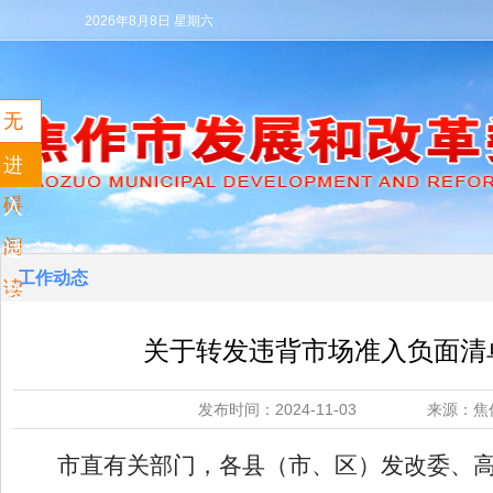
2026年8月8日 星期六
无
障
进
碍
入
阅
适
工作动态
读
老
模
关于转发违背市场准入负面清
式
发布时间：2024-11-03 来源
市直有关部门，各县（市、区）发改委、