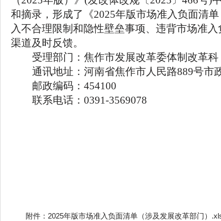
（
2025
年版）》
(
发改体改规〔
2025
〕
466
号
)
和摘录，形成了《
2025
年版市场准入负面清单
入不合理限制和隐性壁垒事项、违背市场准入
渠道及时反馈。
受理部门：焦作市发展改革委体制改革科
通讯地址：河南省焦作市人民路
889
号市
邮政编码：
454100
联系电话：
0391-3569078
附件：2025年版市场准入负面清单（涉及发展改革部门）.xls