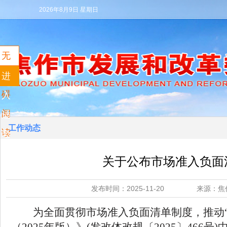
2026年8月9日 星期日
无
障
进
碍
入
阅
适
工作动态
读
老
模
关于公布市场准入负面
式
发布时间：2025-11-20 来源
为全面贯彻市场准入负面清单制度，推动