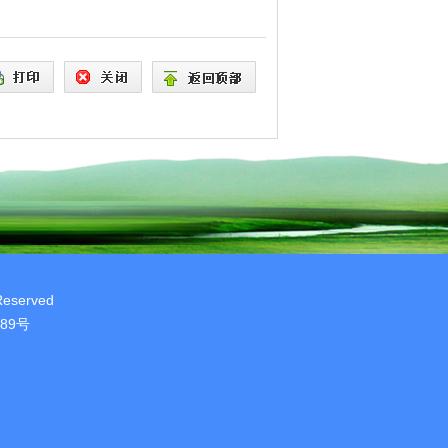
Reserved
889号