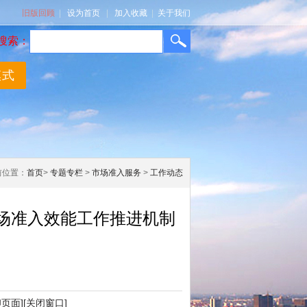
旧版回顾
|
设为首页
|
加入收藏
|
关于我们
搜索：
模式
前位置：
首页
>
专题专栏
>
市场准入服务
>
工作动态
场准入效能工作推进机制
印页面]
[关闭窗口]