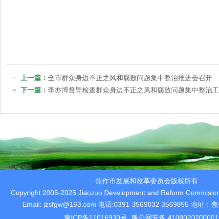
上一篇：
全市群众身边不正之风和腐败问题集中整治推进会召开
下一篇：
李亦博督导检查群众身边不正之风和腐败问题集中整治工
焦作市发展和改革委员会版权所有
Copyright 2005-2025 Jiaozuo Development and Reform Commision 
Email: jzsfgw@163.com 电话:0391-3569032 3569855 
豫ICP备11016930号
豫公网安备 410802020000