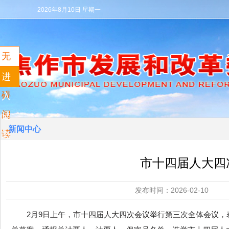
2026年8月10日 星期一
无
障
进
碍
入
阅
适
新闻中心
读
老
模
市十四届人大四
式
发布时间：2026-02
2月9日上午，市十四届人大四次会议举行第三次全体会议