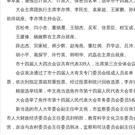
单草案，通报总计票人、计票人、保密员名单，选举市十四届人
大会主席团执行主席李亦博、李民生、袁家超、王家鹏、孙
前排就座。李亦博主持会议。
宫松奇、闫小杏、董炳麓、王朝杰、吴军、张景臣、程宝成
王建修、杨娅辉在主席台就座。
薛志杰、宗家桢、师少辉、赵海燕、董红倜、乔学达、吕沛
胡小平、葛探宇、许竹英、韩明华、武磊在主席台就座。
市十四届人大四次会议共有代表339人，出席第三次全体会议
会议表决通过了市十四届人大有关专门委员会组成人员名单
票，依次到指定票箱郑重投票。经过投票和统计回收选票，李亦
根据选举结果，申文燕当选焦作市第十四届人民代表大会常
大会选举了焦作市第十四届人民代表大会常务委员会委员5
新当选的市人大常委会副主任申文燕，市监察委员会主任张
市人大财政经济委员会主任委员刘明胜，教育科学文化卫生委员
营，农业与农村委员会主任委员韩冰，监察和司法委员会副主任